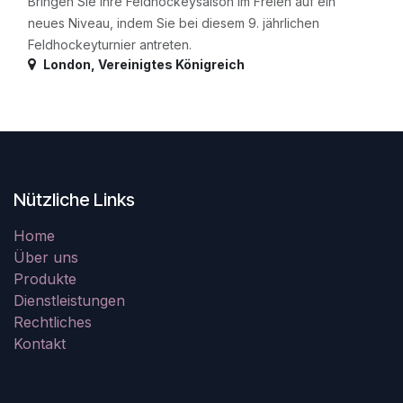
Bringen Sie Ihre Feldhockeysaison im Freien auf ein
neues Niveau, indem Sie bei diesem 9. jährlichen
Feldhockeyturnier antreten.
London
,
Vereinigtes Königreich
Nützliche Links
Home
Über uns
Produkte
Dienstleistungen
Rechtliches
Kontakt