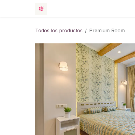
Ir al contenido
Tienda
Eventos
Hotel
Contác
Todos los productos
Premium Room