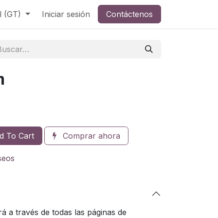
l (GT)
Iniciar sesión
Contáctenos
m
 To Cart
Comprar ahora
eseos
á a través de todas las páginas de