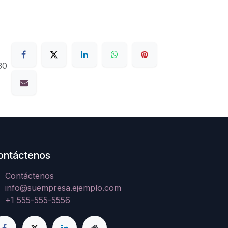
30
ontáctenos
Contáctenos
info@suempresa.ejemplo.com
+1 555-555-5556