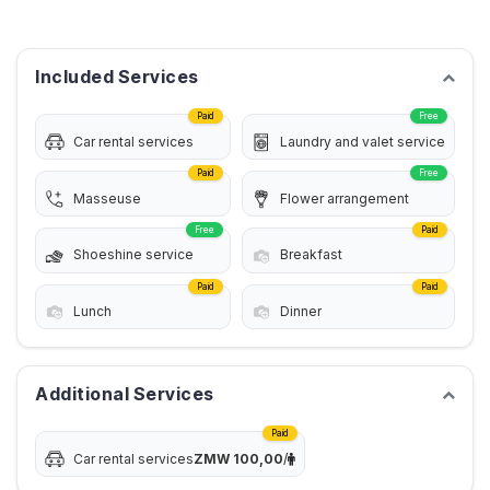
Included Services
Paid
Free
Car rental services
Laundry and valet service
Paid
Free
Masseuse
Flower arrangement
Free
Paid
Shoeshine service
Breakfast
Paid
Paid
Lunch
Dinner
Additional Services
Paid
Car rental services
ZMW
100,00
/