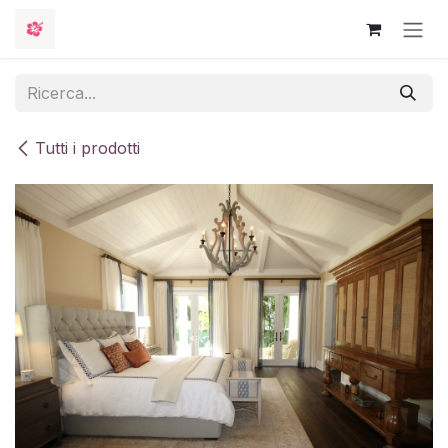
Passa al contenuto
Tutti i prodotti