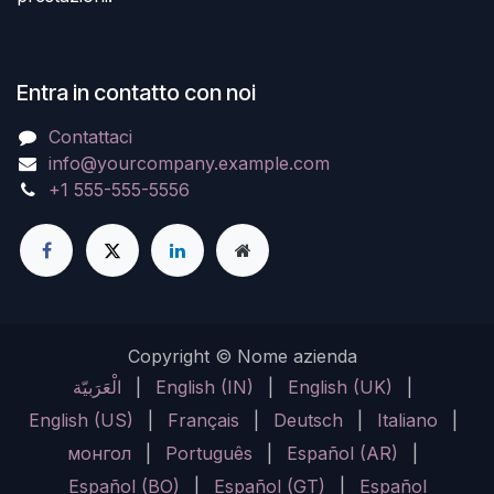
Entra in contatto con noi
Contattaci
info@yourcompany.example.com
+1 555-555-5556
Copyright © Nome azienda
الْعَرَبيّة
|
English (IN)
|
English (UK)
|
English (US)
|
Français
|
Deutsch
|
Italiano
|
монгол
|
Português
|
Español (AR)
|
Español (BO)
|
Español (GT)
|
Español