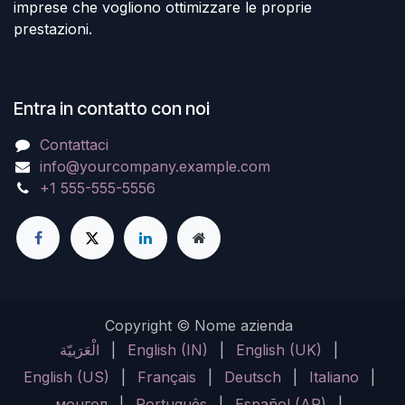
imprese che vogliono ottimizzare le proprie
prestazioni.
Entra in contatto con noi
Contattaci
info@yourcompany.example.com
+1 555-555-5556
Copyright © Nome azienda
الْعَرَبيّة
|
English (IN)
|
English (UK)
|
English (US)
|
Français
|
Deutsch
|
Italiano
|
монгол
|
Português
|
Español (AR)
|