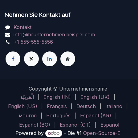
Nehmen Sie Kontakt auf
Kontakt
info@ihrunternehmen.beispiel.com
+1 555-555-5556
Copyright © Unternehmensname
الْعَرَبيّة
|
English (IN)
|
English (UK)
|
English (US)
|
Français
|
Deutsch
|
Italiano
|
монгол
|
Português
|
Español (AR)
|
Español (BO)
|
Español (GT)
|
Español
Powered by
- Die #1
Open-Source-E-