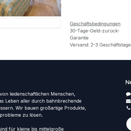
Geschäftsbedingungen
30-Tage-Geld-zurück-
Garantie
Versand: 2-3 Geschäftstage
N
 von leidenschaftlichen Menschen,
 das Leben aller durch bahnbrechende
ssern. Wir bauen großartige Produkte,
probleme zu lösen.
nd für kleine bis mittelgroße