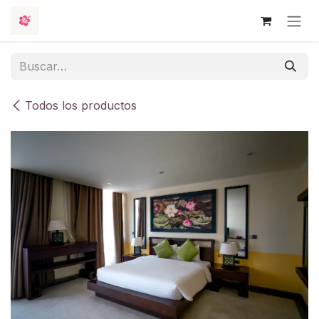
Ir al contenido
Todos los productos