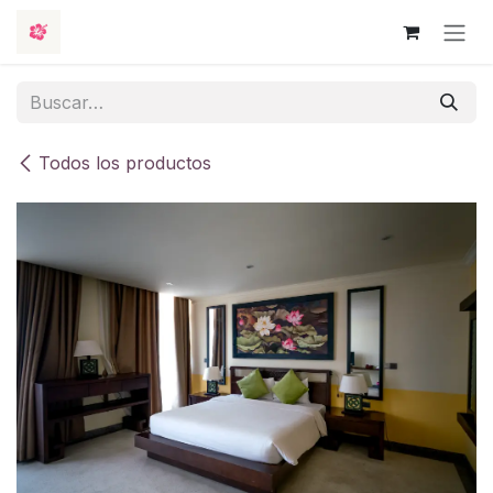
Ir al contenido
Todos los productos