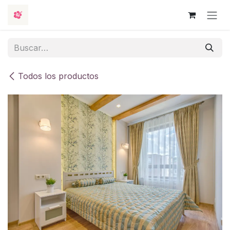
Ir al contenido
Todos los productos