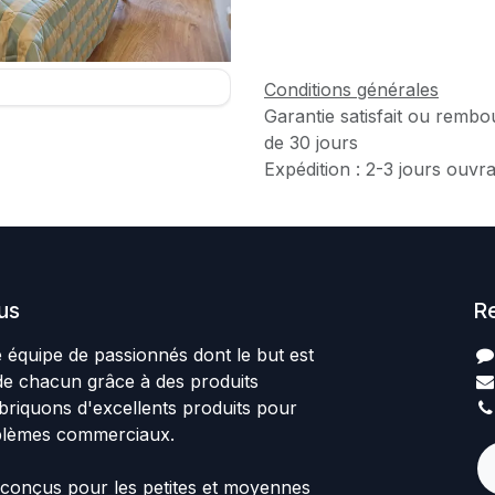
Conditions générales
Garantie satisfait ou rembo
de 30 jours
Expédition : 2-3 jours ouvr
us
R
quipe de passionnés dont le but est
 de chacun grâce à des produits
abriquons d'excellents produits pour
blèmes commerciaux.
 conçus pour les petites et moyennes