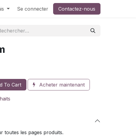
is
Se connecter
Contactez-nous
m
 To Cart
Acheter maintenant
haits
 toutes les pages produits.