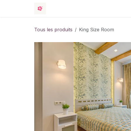
Se rendre au contenu
Boutique
Événements
Hotel
C
Tous les produits
King Size Room