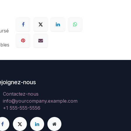
ursé
ables
ejoignez-nous
Contactez-nous
info@yourcompany.example.com
+1 555-555-5556