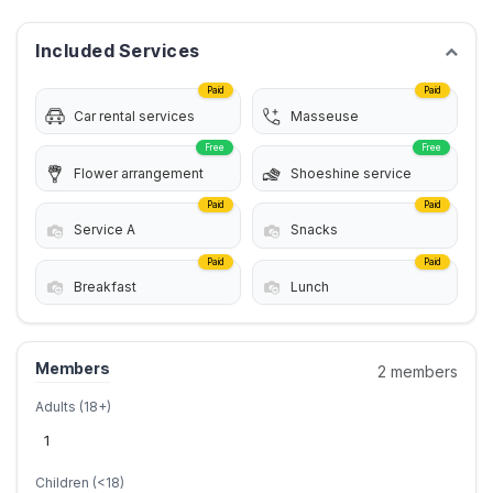
Included Services
Paid
Paid
Car rental services
Masseuse
Free
Free
Flower arrangement
Shoeshine service
Paid
Paid
Service A
Snacks
Paid
Paid
Breakfast
Lunch
Members
2 members
Adults (18+)
Children (<18)