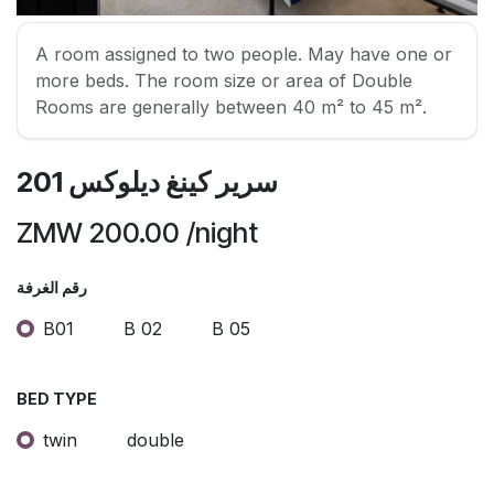
A room assigned to two people. May have one or
more beds. The room size or area of Double
Rooms are generally between 40 m² to 45 m².
سرير كينغ ديلوكس 201
ZMW
200.00
/night
رقم الغرفة
B01
B 02
B 05
BED TYPE
twin
double