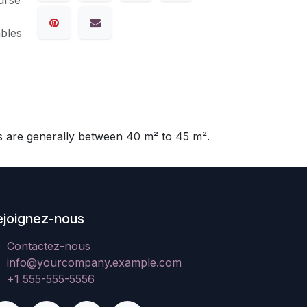
ables
 are generally between 40 m² to 45 m².
ejoignez-nous
Contactez-nous
info@yourcompany.example.com
+1 555-555-5556