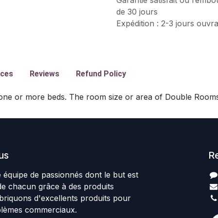
de 30 jours
Expédition : 2-3 jours ouvr
ices
Reviews
Refund Policy
one or more beds. The room size or area of Double Rooms
us
R
quipe de passionnés dont le but est
 de chacun grâce à des produits
abriquons d'excellents produits pour
blèmes commerciaux.