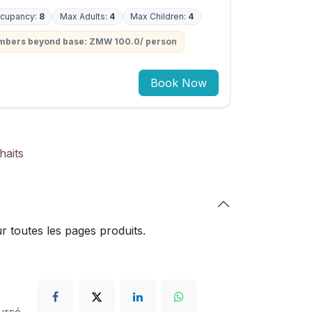
cupancy:
8
Max Adults:
4
Max Children:
4
embers beyond base: ZMW 100.0/ person
Book Now
haits
 toutes les pages produits.
ursé