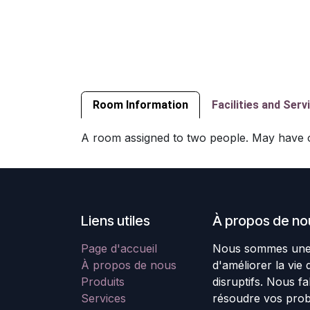
Room Information
Facilities and Serv
A room assigned to two people. May have 
Liens utiles
À propos de no
Page d'accueil
Nous sommes une é
À propos de nous
d'améliorer la vie
Produits
disruptifs. Nous f
Services
résoudre vos pro