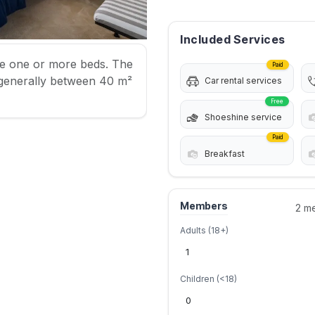
Included Services
e one or more beds. The
Paid
generally between 40 m²
Car rental services
Free
Shoeshine service
Paid
Breakfast
Members
2 m
Adults (18+)
Children (<18)