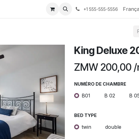
ontactez-nous
França
+1 555-555-5556
King Deluxe 2
ZMW
200,00
/
NUMÉRO DE CHAMBRE
B01
B 02
B 0
BED TYPE
twin
double