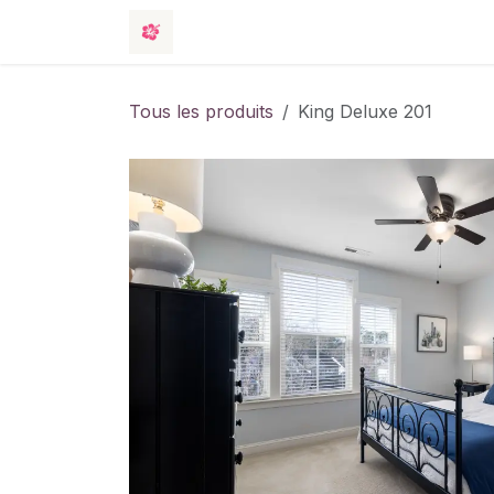
Se rendre au contenu
Boutique
Événements
Hotel
C
Tous les produits
King Deluxe 201