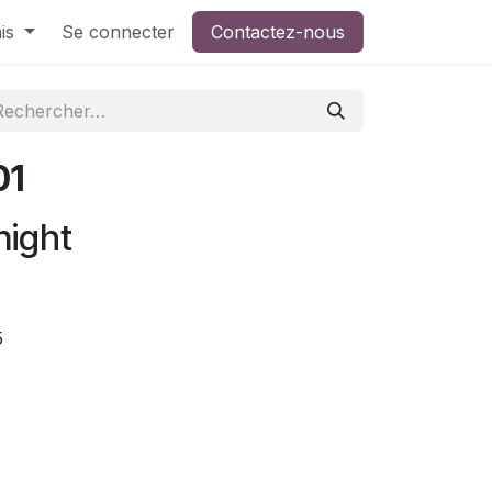
is
Se connecter
Contactez-nous
01
night
5