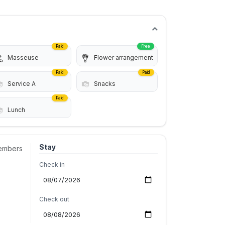
Paid
Free
Masseuse
Flower arrangement
Paid
Paid
Service A
Snacks
Paid
Lunch
Stay
embers
Check in
Check out