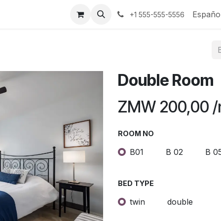
tenos
Españo
+1 555-555-5556
Double Room
ZMW
200,00
/
ROOM NO
B01
B 02
B 0
BED TYPE
twin
double