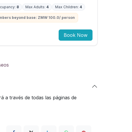
cupancy:
8
Max Adults:
4
Max Children:
4
embers beyond base: ZMW 100.0/ person
Book Now
eseos
á a través de todas las páginas de