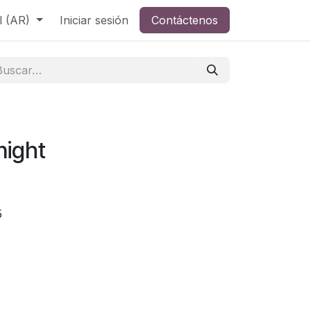
l (AR)
Iniciar sesión
Contáctenos
night
5