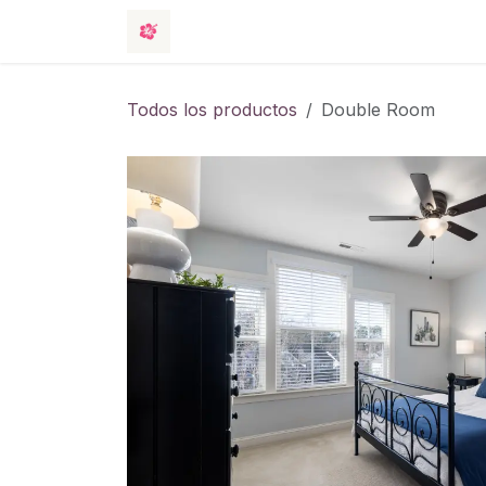
Ir al contenido
Tienda
Eventos
Hotel
Contác
Todos los productos
Double Room