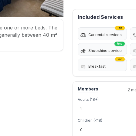
Included Services
e one or more beds. The
Paid
generally between 40 m²
Car rental services
Free
Shoeshine service
Paid
Breakfast
Members
2 m
Adults (18+)
Children (<18)