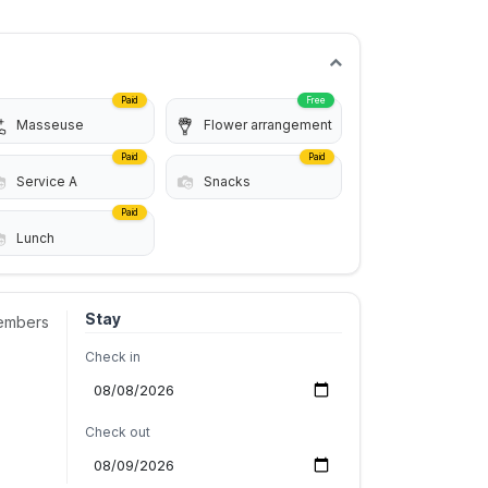
Paid
Free
Masseuse
Flower arrangement
Paid
Paid
Service A
Snacks
Paid
Lunch
Stay
embers
Check in
Check out