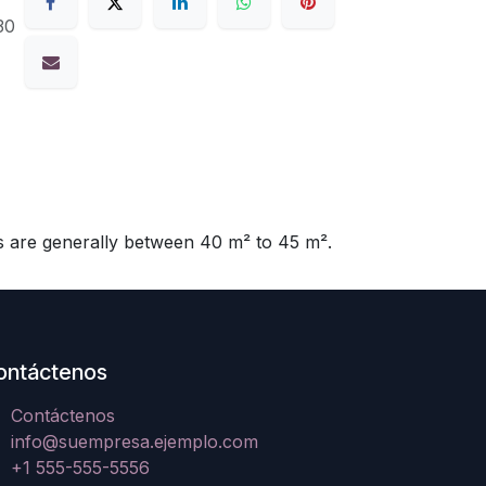
30
 are generally between 40 m² to 45 m².
ontáctenos
Contáctenos
info@suempresa.ejemplo.com
+1 555-555-5556