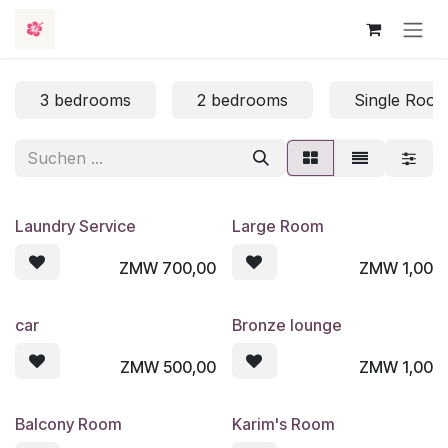
Zum Inhalt springen
3 bedrooms
2 bedrooms
Single Roo
Laundry Service
Large Room
ZMW
700,00
ZMW
1,00
car
Bronze lounge
ZMW
500,00
ZMW
1,00
Balcony Room
Karim's Room