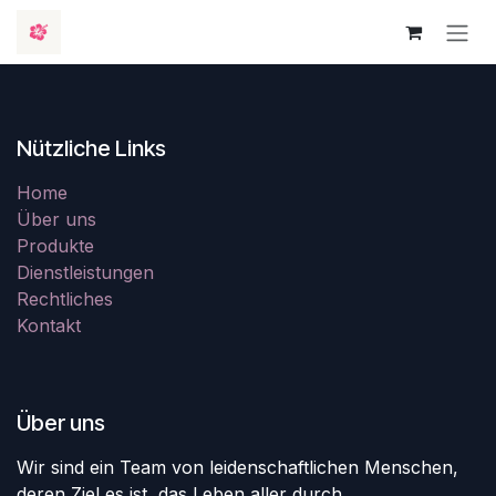
Zum Inhalt springen
Nützliche Links
Home
Über uns
Produkte
Dienstleistungen
Rechtliches
Kontakt
Über uns
Wir sind ein Team von leidenschaftlichen Menschen,
deren Ziel es ist, das Leben aller durch